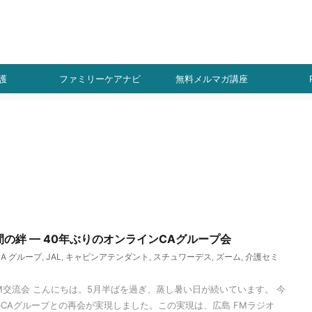
ト
！
護
ファミリーケアナビ
無料メルマガ講座
間の絆 — 40年ぶりのオンラインCAグループ会
CA グループ
,
JAL
,
キャビンアテンダント
,
スチュワーデス
,
ズーム
,
介護セミ
OM交流会 こんにちは。5月半ばを過ぎ、蒸し暑い日が続いています。 今
のCAグループとの再会が実現しました。この実現は、広島 FMラジオ