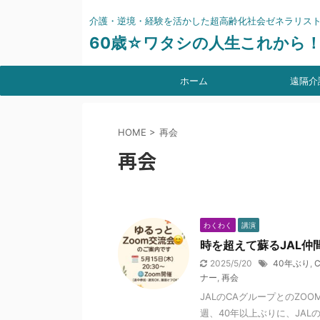
介護・逆境・経験を活かした超高齢化社会ゼネラリス
60歳☆ワタシの人生これから
ホーム
遠隔介
HOME
>
再会
再会
わくわく
講演
時を超えて蘇るJAL仲
2025/5/20
40年ぶり
,
ナー
,
再会
JALのCAグループとのZO
週、40年以上ぶりに、JAL