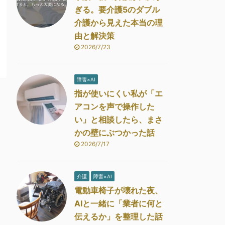
ぎる。要介護5のダブル
介護から見えた本当の理
由と解決策
2026/7/23
障害×AI
指が使いにくい私が「エ
アコンを声で操作した
い」と相談したら、まさ
かの壁にぶつかった話
2026/7/17
介護
障害×AI
電動車椅子が壊れた夜、
AIと一緒に「業者に何と
伝えるか」を整理した話