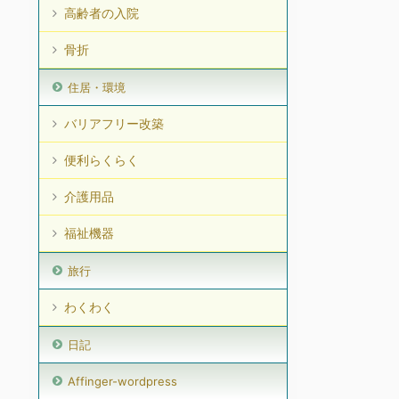
高齢者の入院
骨折
住居・環境
バリアフリー改築
便利らくらく
介護用品
福祉機器
旅行
わくわく
日記
Affinger-wordpress