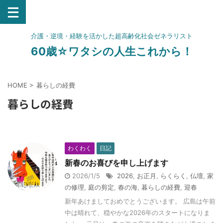
介護・逆境・経験を活かした超高齢化社会ゼネラリスト
60歳☆ワタシの人生これから！
HOME
>
暮らしの経費
暮らしの経費
わくわく
日記
新春のお喜びを申し上げます
2026/1/5
2026
,
お正月
,
らくらく
,
仏壇
,
家
の修理
,
庭の剪定
,
春の海
,
暮らしの経費
,
迎春
新年あけましておめでとうございます。 広島は午前
中は晴れて、穏やかな2026年のスタートになりま