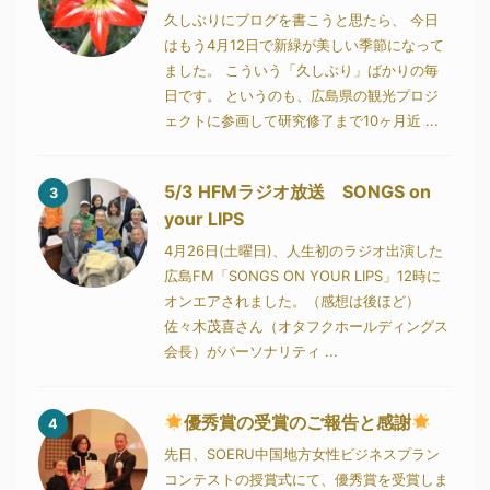
久しぶりにブログを書こうと思たら、 今日
はもう4月12日で新緑が美しい季節になって
ました。 こういう「久しぶり」ばかりの毎
日です。 というのも、広島県の観光プロジ
ェクトに参画して研究修了まで10ヶ月近 ...
5/3 HFMラジオ放送 SONGS on
3
your LIPS
4月26日(土曜日)、人生初のラジオ出演した
広島FM「SONGS ON YOUR LIPS」12時に
オンエアされました。（感想は後ほど）
佐々木茂喜さん（オタフクホールディングス
会長）がパーソナリティ ...
優秀賞の受賞のご報告と感謝
4
先日、SOERU中国地方女性ビジネスプラン
コンテストの授賞式にて、優秀賞を受賞しま