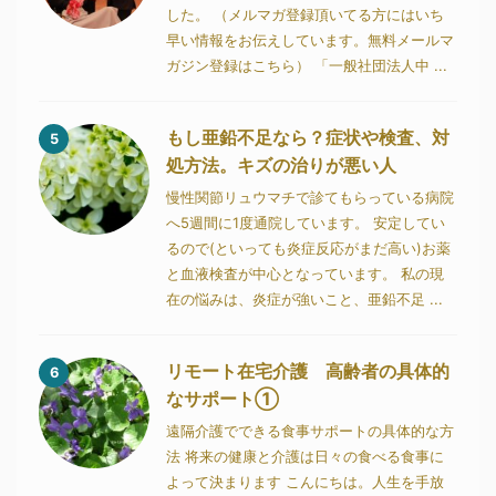
した。 （メルマガ登録頂いてる方にはいち
早い情報をお伝えしています。無料メールマ
ガジン登録はこちら） 「一般社団法人中 ...
もし亜鉛不足なら？症状や検査、対
5
処方法。キズの治りが悪い人
慢性関節リュウマチで診てもらっている病院
へ5週間に1度通院しています。 安定してい
るので(といっても炎症反応がまだ高い)お薬
と血液検査が中心となっています。 私の現
在の悩みは、炎症が強いこと、亜鉛不足 ...
リモート在宅介護 高齢者の具体的
6
なサポート①
遠隔介護でできる食事サポートの具体的な方
法 将来の健康と介護は日々の食べる食事に
よって決まります こんにちは。人生を手放