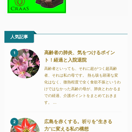
人気記事
高齢者の肺炎、気をつけるポイン
1
ト！経過と入院退院
高齢者といっても、それに超がつく超高齢
者、それは私の母です。 熱も咳も顕著な変
化はなく、微熱程度で全く食欲不振というわ
けではなかった高齢の母が、肺炎とわかるま
での経過、介護ポイントをまとめておきま
す。 ...
広島を赤くする。祈りを“生きる
2
力”に変える私の構想