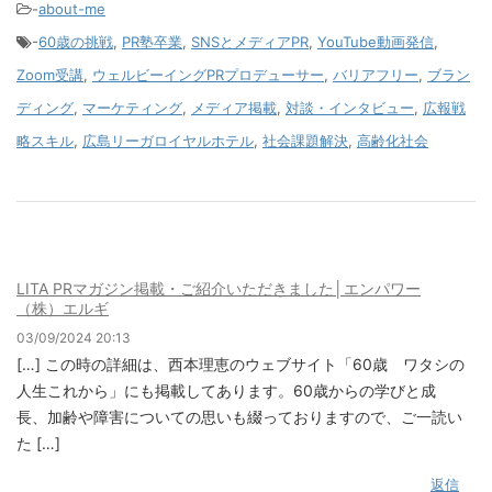
-
about-me
-
60歳の挑戦
,
PR塾卒業
,
SNSとメディアPR
,
YouTube動画発信
,
Zoom受講
,
ウェルビーイングPRプロデューサー
,
バリアフリー
,
ブラン
ディング
,
マーケティング
,
メディア掲載
,
対談・インタビュー
,
広報戦
略スキル
,
広島リーガロイヤルホテル
,
社会課題解決
,
高齢化社会
LITA PRマガジン掲載・ご紹介いただきました│エンパワー
（株）エルギ
03/09/2024 20:13
[…] この時の詳細は、西本理恵のウェブサイト「60歳 ワタシの
人生これから」にも掲載してあります。60歳からの学びと成
長、加齢や障害についての思いも綴っておりますので、ご一読い
た […]
返信