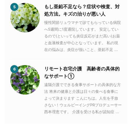
もし亜鉛不足なら？症状や検査、対
5
処方法。キズの治りが悪い人
慢性関節リュウマチで診てもらっている病院
へ5週間に1度通院しています。 安定してい
るので(といっても炎症反応がまだ高い)お薬
と血液検査が中心となっています。 私の現
在の悩みは、炎症が強いこと、亜鉛不足 ...
リモート在宅介護 高齢者の具体的
6
なサポート①
遠隔介護でできる食事サポートの具体的な方
法 将来の健康と介護は日々の食べる食事に
よって決まります こんにちは。人生を手放
さない！ウェルビーイングPRプロデューサー
西本理恵です。 介護を受ける私が認知症 ...