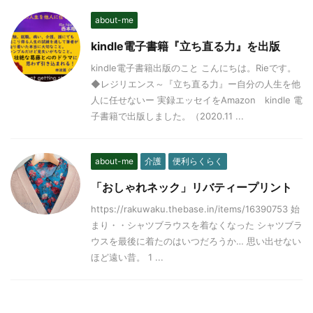
about-me
kindle電子書籍『立ち直る力』を出版
kindle電子書籍出版のこと こんにちは。Rieです。
◆レジリエンス～『立ち直る力』ー自分の人生を他
人に任せないー 実録エッセイをAmazon kindle 電
子書籍で出版しました。（2020.11 ...
about-me
介護
便利らくらく
「おしゃれネック」リバティープリント
https://rakuwaku.thebase.in/items/16390753 始
まり・・シャツブラウスを着なくなった シャツブラ
ウスを最後に着たのはいつだろうか… 思い出せない
ほど遠い昔。 1 ...