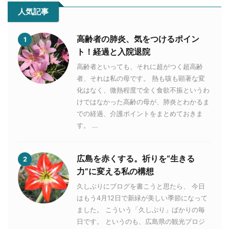
人気記事
高齢者の肺炎、気をつけるポイン
1
ト！経過と入院退院
高齢者といっても、それに超がつく超高齢
者、それは私の母です。 熱も咳も顕著な変
化はなく、微熱程度で全く食欲不振というわ
けではなかった高齢の母が、肺炎とわかるま
での経過、介護ポイントをまとめておきま
す。 ...
広島を赤くする。祈りを“生きる
2
力”に変える私の構想
久しぶりにブログを書こうと思たら、 今日
はもう4月12日で新緑が美しい季節になって
ました。 こういう「久しぶり」ばかりの毎
日です。 というのも、広島県の観光プロジ