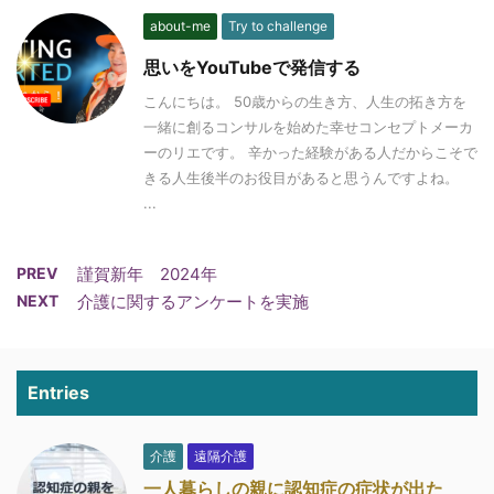
about-me
Try to challenge
思いをYouTubeで発信する
こんにちは。 50歳からの生き方、人生の拓き方を
一緒に創るコンサルを始めた幸せコンセプトメーカ
ーのリエです。 辛かった経験がある人だからこそで
きる人生後半のお役目があると思うんですよね。
...
PREV
謹賀新年 2024年
NEXT
介護に関するアンケートを実施
Entries
介護
遠隔介護
一人暮らしの親に認知症の症状が出た