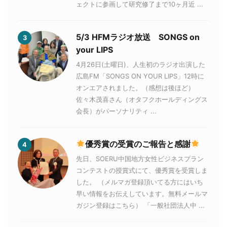
ェクトに参画して研究修了まで10ヶ月近 ...
5/3 HFMラジオ放送 SONGS on
3
your LIPS
4月26日(土曜日)、人生初のラジオ出演した
広島FM「SONGS ON YOUR LIPS」12時に
オンエアされました。（感想は後ほど）
佐々木茂喜さん（オタフクホールディングス
会長）がパーソナリティ ...
優秀賞の受賞のご報告と感謝
4
先日、SOERU中国地方女性ビジネスプラン
コンテストの授賞式にて、優秀賞を受賞しま
した。 （メルマガ登録頂いてる方にはいち
早い情報をお伝えしています。無料メールマ
ガジン登録はこちら） 「一般社団法人中 ...