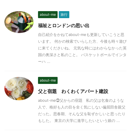
about-me
旅行
福祉とロンドンの思い出
自己紹介をかねてabout-meも更新していこうと思
います。 何かの検索でいらした方、今後も時々遊び
に来てくださいね。 元気な時にはわからなかった英
国の奥深さと私のこと。 バスケットボールでインタ
ーハ ...
about-me
父と宿題 わくわくアパート建設
about-me⓷父からの宿題 私の父は乞食のような
人で、格好も人の目を全く気にしない偏屈田舎親父
だった。思春期、そんな父を恥ずかしいと思ったり
もした。 東京の大学に進学したいという娘の ...