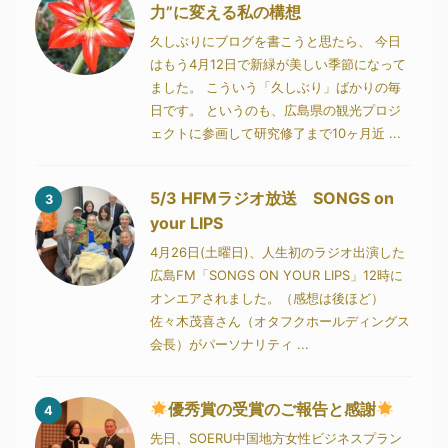
力”に変える私の構想
久しぶりにブログを書こうと思たら、 今日
はもう4月12日で新緑が美しい季節になって
ました。 こういう「久しぶり」ばかりの毎
日です。 というのも、広島県の観光プロジ
ェクトに参画して研究修了まで10ヶ月近 ...
5/3 HFMラジオ放送 SONGS on
3
your LIPS
4月26日(土曜日)、人生初のラジオ出演した
広島FM「SONGS ON YOUR LIPS」12時に
オンエアされました。（感想は後ほど）
佐々木茂喜さん（オタフクホールディングス
会長）がパーソナリティ ...
優秀賞の受賞のご報告と感謝
4
先日、SOERU中国地方女性ビジネスプラン