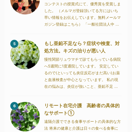
コンテストの授賞式にて、優秀賞を受賞しま
した。 （メルマガ登録頂いてる方にはいち
早い情報をお伝えしています。無料メールマ
ガジン登録はこちら） 「一般社団法人中 ...
もし亜鉛不足なら？症状や検査、対
5
処方法。キズの治りが悪い人
慢性関節リュウマチで診てもらっている病院
へ5週間に1度通院しています。 安定してい
るので(といっても炎症反応がまだ高い)お薬
と血液検査が中心となっています。 私の現
在の悩みは、炎症が強いこと、亜鉛不足 ...
リモート在宅介護 高齢者の具体的
6
なサポート①
遠隔介護でできる食事サポートの具体的な方
法 将来の健康と介護は日々の食べる食事に