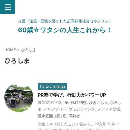
介護・逆境・経験を活かした超高齢化社会ゼネラリスト
60歳☆ワタシの人生これから！
HOME
>
ひろしま
ひろしま
Try to challenge
PR塾で学び、行動力がパワーUP
2021/11/13
OJTPR塾
,
ひきこもり
,
ひろし
ま
,
バリアフリー
,
ブランディング
,
メディア交流
,
湧永庭園
,
認知症
,
高齢者
今生でやり残したことを省みて、PR入塾 昨年十一