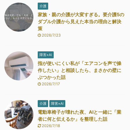
介護
家族・親の介護が大変すぎる。要介護5の
ダブル介護から見えた本当の理由と解決
策
2026/7/23
障害×AI
指が使いにくい私が「エアコンを声で操
作したい」と相談したら、まさかの壁に
ぶつかった話
2026/7/17
介護
障害×AI
電動車椅子が壊れた夜、AIと一緒に「業
者に何と伝えるか」を整理した話
2026/7/18