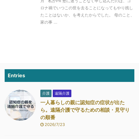
月 私がPR 塾に迷うことなく申し込んだのは、コ
ロナ禍でいつこの世を去ることになってもやり残し
たことはないか、を考えたからでした。 母のこと、
家の事 ...
Entries
介護
遠隔介護
一人暮らしの親に認知症の症状が出た
ら。遠隔介護で守るための相談・見守り
の順番
2026/7/23