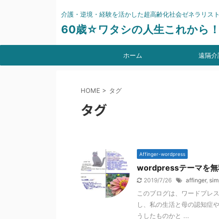
介護・逆境・経験を活かした超高齢化社会ゼネラリス
60歳☆ワタシの人生これから
ホーム
遠隔介
HOME
>
タグ
タグ
Affinger-wordpress
wordpressテーマを無料
2019/7/26
affinger
,
sim
このブログは、ワードプレスの
し、私の生活と母の認知症
うしたものかと ...