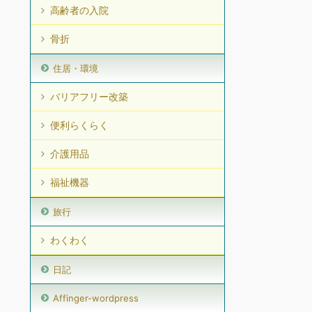
高齢者の入院
骨折
住居・環境
バリアフリー改築
便利らくらく
介護用品
福祉機器
旅行
わくわく
日記
Affinger-wordpress