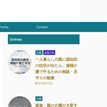
Profile
Contact
Entries
介護
遠隔介護
一人暮らしの親に認知症
の症状が出たら。遠隔介
護で守るための相談・見
守りの順番
2026/7/23
介護
家族・親の介護が大変す