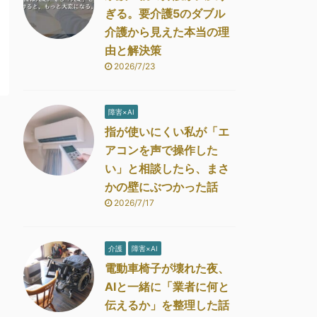
ぎる。要介護5のダブル
介護から見えた本当の理
由と解決策
2026/7/23
障害×AI
指が使いにくい私が「エ
アコンを声で操作した
い」と相談したら、まさ
かの壁にぶつかった話
2026/7/17
介護
障害×AI
電動車椅子が壊れた夜、
AIと一緒に「業者に何と
伝えるか」を整理した話