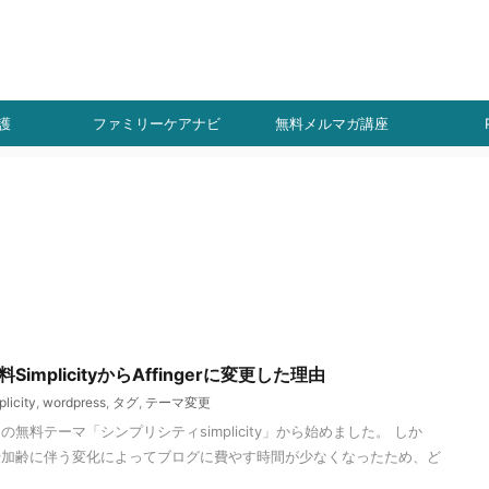
ト
！
護
ファミリーケアナビ
無料メルマガ講座
SimplicityからAffingerに変更した理由
plicity
,
wordpress
,
タグ
,
テーマ変更
無料テーマ「シンプリシティsimplicity」から始めました。 しか
や加齢に伴う変化によってブログに費やす時間が少なくなったため、ど