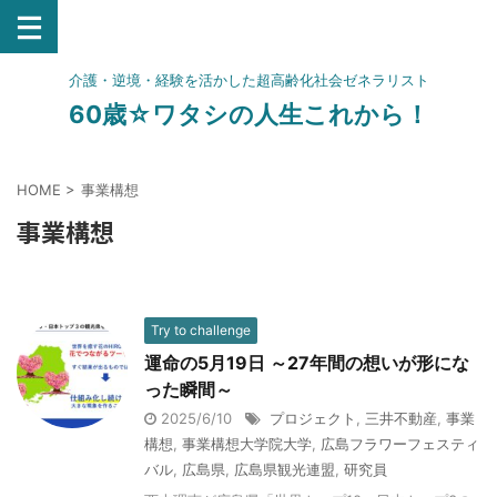
介護・逆境・経験を活かした超高齢化社会ゼネラリスト
60歳☆ワタシの人生これから！
HOME
>
事業構想
事業構想
Try to challenge
運命の5月19日 ～27年間の想いが形にな
った瞬間～
2025/6/10
プロジェクト
,
三井不動産
,
事業
構想
,
事業構想大学院大学
,
広島フラワーフェスティ
バル
,
広島県
,
広島県観光連盟
,
研究員