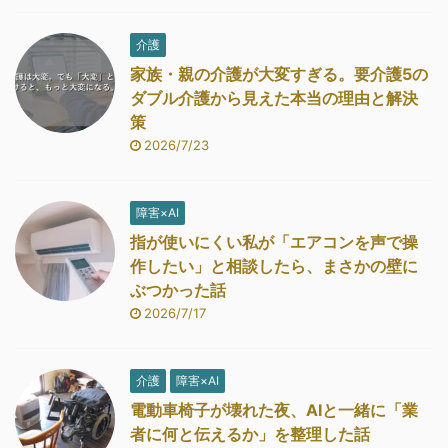
介護
家族・親の介護が大変すぎる。要介護5の
ダブル介護から見えた本当の理由と解決
策
2026/7/23
障害×AI
指が使いにくい私が「エアコンを声で操
作したい」と相談したら、まさかの壁に
ぶつかった話
2026/7/17
介護
障害×AI
電動車椅子が壊れた夜、AIと一緒に「業
者に何と伝えるか」を整理した話