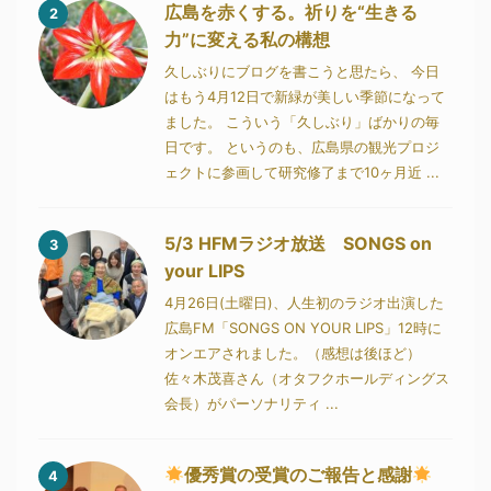
広島を赤くする。祈りを“生きる
2
力”に変える私の構想
久しぶりにブログを書こうと思たら、 今日
はもう4月12日で新緑が美しい季節になって
ました。 こういう「久しぶり」ばかりの毎
日です。 というのも、広島県の観光プロジ
ェクトに参画して研究修了まで10ヶ月近 ...
5/3 HFMラジオ放送 SONGS on
3
your LIPS
4月26日(土曜日)、人生初のラジオ出演した
広島FM「SONGS ON YOUR LIPS」12時に
オンエアされました。（感想は後ほど）
佐々木茂喜さん（オタフクホールディングス
会長）がパーソナリティ ...
優秀賞の受賞のご報告と感謝
4