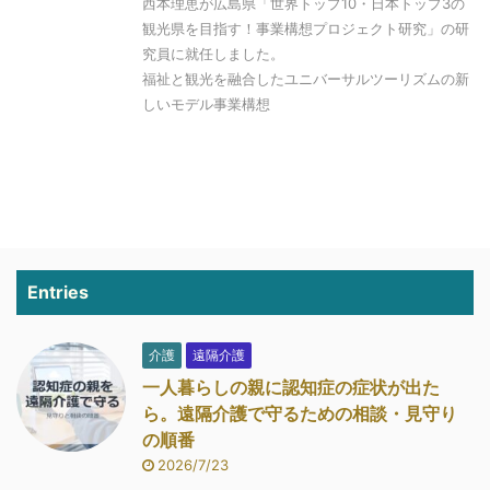
西本理恵が広島県「世界トップ10・日本トップ3の
観光県を目指す！事業構想プロジェクト研究」の研
究員に就任しました。
福祉と観光を融合したユニバーサルツーリズムの新
しいモデル事業構想
Entries
介護
遠隔介護
一人暮らしの親に認知症の症状が出た
ら。遠隔介護で守るための相談・見守り
の順番
2026/7/23