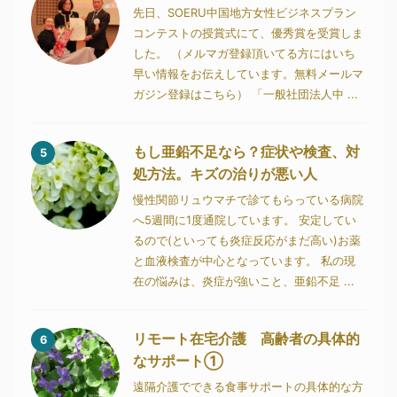
先日、SOERU中国地方女性ビジネスプラン
コンテストの授賞式にて、優秀賞を受賞しま
した。 （メルマガ登録頂いてる方にはいち
早い情報をお伝えしています。無料メールマ
ガジン登録はこちら） 「一般社団法人中 ...
もし亜鉛不足なら？症状や検査、対
5
処方法。キズの治りが悪い人
慢性関節リュウマチで診てもらっている病院
へ5週間に1度通院しています。 安定してい
るので(といっても炎症反応がまだ高い)お薬
と血液検査が中心となっています。 私の現
在の悩みは、炎症が強いこと、亜鉛不足 ...
リモート在宅介護 高齢者の具体的
6
なサポート①
遠隔介護でできる食事サポートの具体的な方