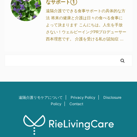
なサポート①
遠隔介護でできる食事サポートの具体的な方
法 将来の健康と介護は日々の食べる食事に
よって決まります こんにちは。人生を手放
さない！ウェルビーイングPRプロデューサー
西本理恵です。 介護を受ける私が認知症 ...
遠隔介護リモケアについて
Privacy Policy
Disclosure
Policy
Contact