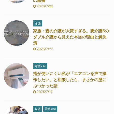
の順番
2026/7/23
介護
家族・親の介護が大変すぎる。要介護5の
ダブル介護から見えた本当の理由と解決
策
2026/7/23
障害×AI
指が使いにくい私が「エアコンを声で操
作したい」と相談したら、まさかの壁に
ぶつかった話
2026/7/17
介護
障害×AI