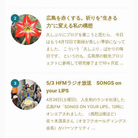
広島を赤くする。祈りを“生きる
2
力”に変える私の構想
久しぶりにブログを書こうと思たら、 今日
はもう4月12日で新緑が美しい季節になって
ました。 こういう「久しぶり」ばかりの毎
日です。 というのも、広島県の観光プロジ
ェクトに参画して研究修了まで10ヶ月近 ...
5/3 HFMラジオ放送 SONGS on
3
your LIPS
4月26日(土曜日)、人生初のラジオ出演した
広島FM「SONGS ON YOUR LIPS」12時に
オンエアされました。（感想は後ほど）
佐々木茂喜さん（オタフクホールディングス
会長）がパーソナリティ ...