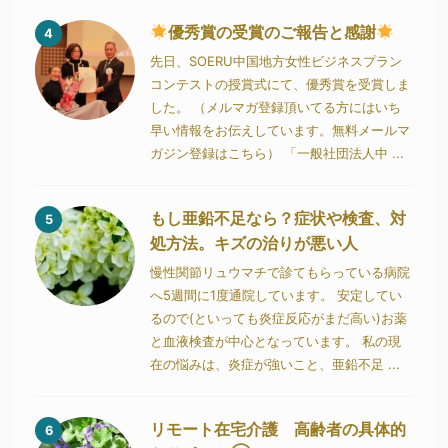
優秀賞の受賞のご報告と感謝
4
先日、SOERU中国地方女性ビジネスプラン
コンテストの授賞式にて、優秀賞を受賞しま
した。 （メルマガ登録頂いてる方にはいち
早い情報をお伝えしています。無料メールマ
ガジン登録はこちら） 「一般社団法人中 ...
もし亜鉛不足なら？症状や検査、対
5
処方法。キズの治りが悪い人
慢性関節リュウマチで診てもらっている病院
へ5週間に1度通院しています。 安定してい
るので(といっても炎症反応がまだ高い)お薬
と血液検査が中心となっています。 私の現
在の悩みは、炎症が強いこと、亜鉛不足 ...
リモート在宅介護 高齢者の具体的
6