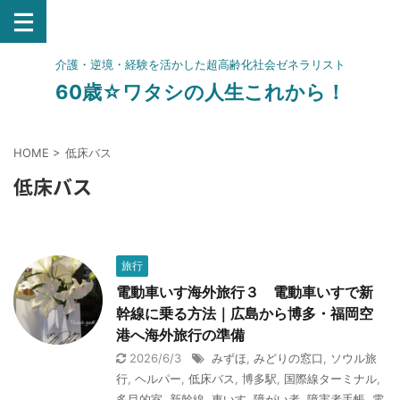
介護・逆境・経験を活かした超高齢化社会ゼネラリスト
60歳☆ワタシの人生これから！
HOME
>
低床バス
低床バス
旅行
電動車いす海外旅行３ 電動車いすで新
幹線に乗る方法｜広島から博多・福岡空
港へ海外旅行の準備
2026/6/3
みずほ
,
みどりの窓口
,
ソウル旅
行
,
ヘルパー
,
低床バス
,
博多駅
,
国際線ターミナル
,
多目的室
,
新幹線
,
車いす
,
障がい者
,
障害者手帳
,
電