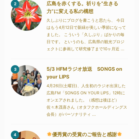
広島を赤くする。祈りを“生きる
2
力”に変える私の構想
久しぶりにブログを書こうと思たら、 今日
はもう4月12日で新緑が美しい季節になって
ました。 こういう「久しぶり」ばかりの毎
日です。 というのも、広島県の観光プロジ
ェクトに参画して研究修了まで10ヶ月近 ...
5/3 HFMラジオ放送 SONGS on
3
your LIPS
4月26日(土曜日)、人生初のラジオ出演した
広島FM「SONGS ON YOUR LIPS」12時に
オンエアされました。（感想は後ほど）
佐々木茂喜さん（オタフクホールディングス
会長）がパーソナリティ ...
優秀賞の受賞のご報告と感謝
4