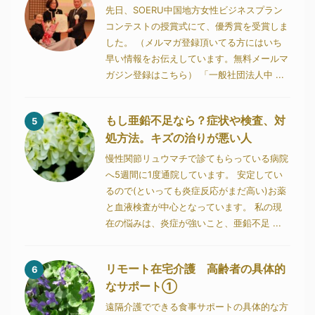
先日、SOERU中国地方女性ビジネスプラン
コンテストの授賞式にて、優秀賞を受賞しま
した。 （メルマガ登録頂いてる方にはいち
早い情報をお伝えしています。無料メールマ
ガジン登録はこちら） 「一般社団法人中 ...
もし亜鉛不足なら？症状や検査、対
5
処方法。キズの治りが悪い人
慢性関節リュウマチで診てもらっている病院
へ5週間に1度通院しています。 安定してい
るので(といっても炎症反応がまだ高い)お薬
と血液検査が中心となっています。 私の現
在の悩みは、炎症が強いこと、亜鉛不足 ...
リモート在宅介護 高齢者の具体的
6
なサポート①
遠隔介護でできる食事サポートの具体的な方