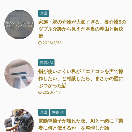
介護
家族・親の介護が大変すぎる。要介護5の
ダブル介護から見えた本当の理由と解決
策
2026/7/23
障害×AI
指が使いにくい私が「エアコンを声で操
作したい」と相談したら、まさかの壁に
ぶつかった話
2026/7/17
介護
障害×AI
電動車椅子が壊れた夜、AIと一緒に「業
者に何と伝えるか」を整理した話