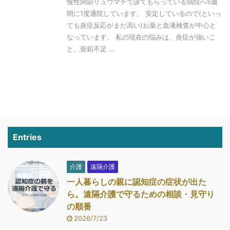
慢性関節リュウマチで診てもらっている病院へ5週
間に1度通院しています。 安定しているので(といっ
ても炎症反応がまだ高い)お薬と血液検査が中心と
なっています。 私の現在の悩みは、炎症が強いこ
と、亜鉛不足 ...
Entries
介護
遠隔介護
一人暮らしの親に認知症の症状が出た
ら。遠隔介護で守るための相談・見守り
の順番
2026/7/23