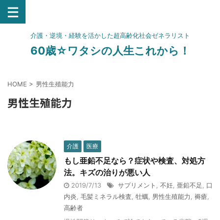
介護・逆境・経験を活かした超高齢化社会ゼネラリスト
60歳☆ワタシの人生これから！
HOME
>
男性生殖能力
男性生殖能力
介護
医療
もし亜鉛不足なら？症状や検査、対処方
法。キズの治りが悪い人
2019/7/13
サプリメント
,
不妊
,
亜鉛不足
,
口
内炎
,
毛髪ミネラル検査
,
牡蠣
,
男性生殖能力
,
褥瘡
,
高齢者