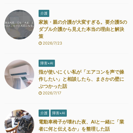
介護
家族・親の介護が大変すぎる。要介護5の
ダブル介護から見えた本当の理由と解決
策
2026/7/23
障害×AI
指が使いにくい私が「エアコンを声で操
作したい」と相談したら、まさかの壁に
ぶつかった話
2026/7/17
介護
障害×AI
電動車椅子が壊れた夜、AIと一緒に「業
者に何と伝えるか」を整理した話