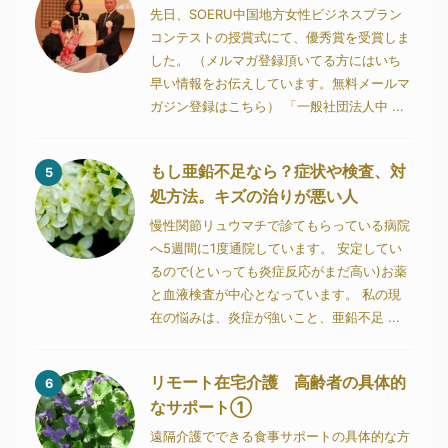
先日、SOERU中国地方女性ビジネスプラン
コンテストの授賞式にて、優秀賞を受賞しま
した。 （メルマガ登録頂いてる方にはいち
早い情報をお伝えしています。無料メールマ
ガジン登録はこちら） 「一般社団法人中 ...
もし亜鉛不足なら？症状や検査、対
5
処方法。キズの治りが悪い人
慢性関節リュウマチで診てもらっている病院
へ5週間に1度通院しています。 安定してい
るので(といっても炎症反応がまだ高い)お薬
と血液検査が中心となっています。 私の現
在の悩みは、炎症が強いこと、亜鉛不足 ...
リモート在宅介護 高齢者の具体的
6
なサポート①
遠隔介護でできる食事サポートの具体的な方