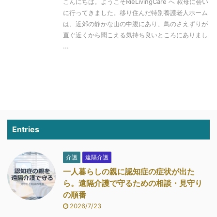
こんにちは。ようこそRieLivingCare へ 叔母に会い
に行ってきました。移り住んだ特別養護老人ホーム
は、近郊の静かな山の中腹にあり、鳥のさえずりが
直ぐ近くから聞こえる気持ち良いところにありまし
...
Entries
介護
遠隔介護
一人暮らしの親に認知症の症状が出た
ら。遠隔介護で守るための相談・見守り
の順番
2026/7/23