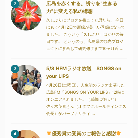
広島を赤くする。祈りを“生きる
2
力”に変える私の構想
久しぶりにブログを書こうと思たら、 今日
はもう4月12日で新緑が美しい季節になって
ました。 こういう「久しぶり」ばかりの毎
日です。 というのも、広島県の観光プロジ
ェクトに参画して研究修了まで10ヶ月近 ...
5/3 HFMラジオ放送 SONGS on
3
your LIPS
4月26日(土曜日)、人生初のラジオ出演した
広島FM「SONGS ON YOUR LIPS」12時に
オンエアされました。（感想は後ほど）
佐々木茂喜さん（オタフクホールディングス
会長）がパーソナリティ ...
優秀賞の受賞のご報告と感謝
4