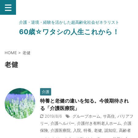
介護・逆境・経験を活かした超高齢化社会ゼネラリスト
60歳☆ワタシの人生これから！
HOME
>
老健
老健
介護
特養と老健の違いを知る。今後期待され
る「介護医療院」
2019/8/6
グループホーム
,
サ高住
,
バリアフ
リー
,
介護ヘルパー
,
介護付き有料老人ホーム
,
介護
保険
,
介護医療院
,
入院
,
特養
,
老健
,
認知症
,
高齢者