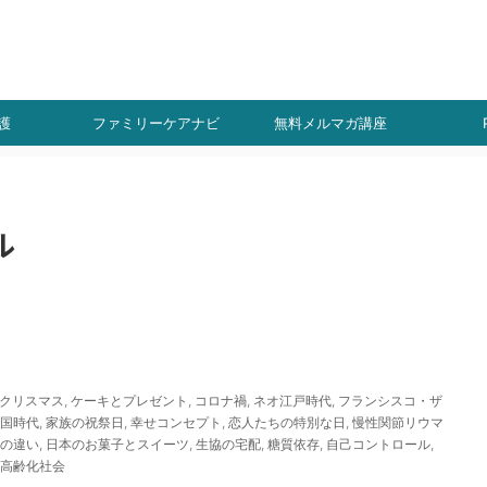
ト
！
護
ファミリーケアナビ
無料メルマガ講座
ル
クリスマス
,
ケーキとプレゼント
,
コロナ禍
,
ネオ江戸時代
,
フランシスコ・ザ
国時代
,
家族の祝祭日
,
幸せコンセプト
,
恋人たちの特別な日
,
慢性関節リウマ
の違い
,
日本のお菓子とスイーツ
,
生協の宅配
,
糖質依存
,
自己コントロール
,
高齢化社会