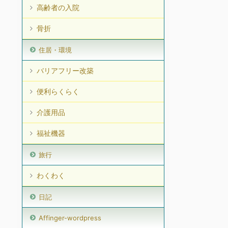
高齢者の入院
骨折
住居・環境
バリアフリー改築
便利らくらく
介護用品
福祉機器
旅行
わくわく
日記
Affinger-wordpress