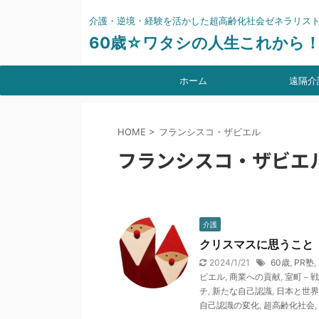
介護・逆境・経験を活かした超高齢化社会ゼネラリス
60歳☆ワタシの人生これから
ホーム
遠隔介
HOME
>
フランシスコ・ザビエル
フランシスコ・ザビエ
介護
クリスマスに思うこと
2024/1/21
60歳
,
PR塾
,
ビエル
,
商業への貢献
,
室町－戦
チ
,
新たな自己認識
,
日本と世界
自己認識の変化
,
超高齢化社会
,