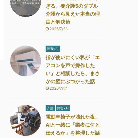
ぎる。要介護5のダブル
介護から見えた本当の理
由と解決策
2026/7/23
障害×AI
指が使いにくい私が「エ
アコンを声で操作した
い」と相談したら、まさ
かの壁にぶつかった話
2026/7/17
介護
障害×AI
電動車椅子が壊れた夜、
AIと一緒に「業者に何と
伝えるか」を整理した話