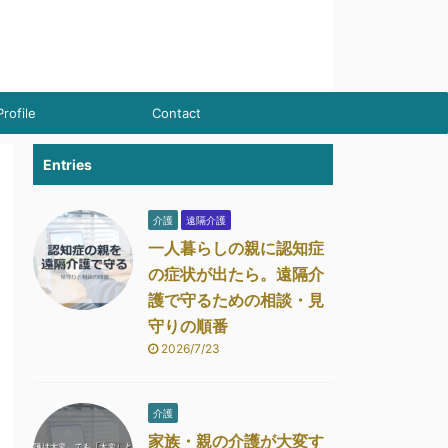
Profile
Contact
Entries
介護
遠隔介護
一人暮らしの親に認知症
の症状が出たら。遠隔介
護で守るための相談・見
守りの順番
2026/7/23
介護
家族・親の介護が大変す