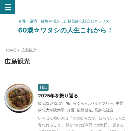
介護・逆境・経験を活かした超高齢化社会ゼネラリスト
60歳☆ワタシの人生これから！
HOME
>
広島観光
広島観光
日記
2025年を振り返る
2025/12/31
らくらく
,
バリアフリー
,
事業
構想大学院大学
,
介護
,
広島観光
,
高齢化社会
いちばん怖いのは「大切なものが、知らないうちに
奪われること」 気がつけば今日は大晦日。 皆さん