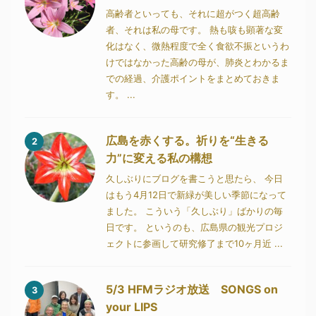
高齢者といっても、それに超がつく超高齢
者、それは私の母です。 熱も咳も顕著な変
化はなく、微熱程度で全く食欲不振というわ
けではなかった高齢の母が、肺炎とわかるま
での経過、介護ポイントをまとめておきま
す。 ...
広島を赤くする。祈りを“生きる
2
力”に変える私の構想
久しぶりにブログを書こうと思たら、 今日
はもう4月12日で新緑が美しい季節になって
ました。 こういう「久しぶり」ばかりの毎
日です。 というのも、広島県の観光プロジ
ェクトに参画して研究修了まで10ヶ月近 ...
5/3 HFMラジオ放送 SONGS on
3
your LIPS