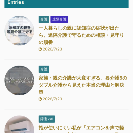
Entries
介護
遠隔介護
一人暮らしの親に認知症の症状が出た
ら。遠隔介護で守るための相談・見守り
の順番
2026/7/23
介護
家族・親の介護が大変すぎる。要介護5の
ダブル介護から見えた本当の理由と解決
策
2026/7/23
障害×AI
指が使いにくい私が「エアコンを声で操