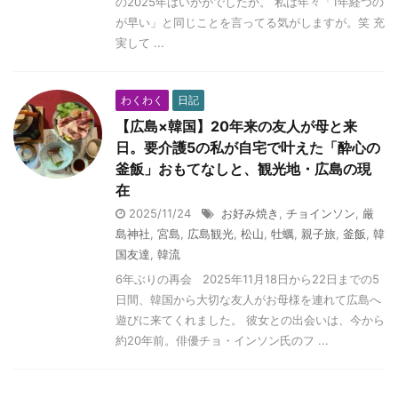
の2025年はいかがでしたか。 私は年々「1年経つの
が早い」と同じことを言ってる気がしますが。笑 充
実して ...
わくわく
日記
【広島×韓国】20年来の友人が母と来
日。要介護5の私が自宅で叶えた「酔心の
釜飯」おもてなしと、観光地・広島の現
在
2025/11/24
お好み焼き
,
チョインソン
,
厳
島神社
,
宮島
,
広島観光
,
松山
,
牡蠣
,
親子旅
,
釜飯
,
韓
国友達
,
韓流
6年ぶりの再会 2025年11月18日から22日までの5
日間、韓国から大切な友人がお母様を連れて広島へ
遊びに来てくれました。 彼女との出会いは、今から
約20年前。俳優チョ・インソン氏のフ ...