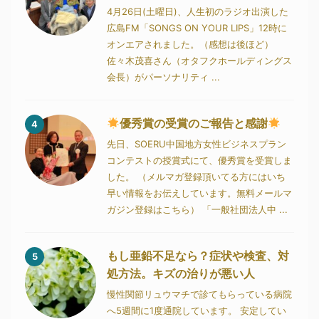
4月26日(土曜日)、人生初のラジオ出演した
広島FM「SONGS ON YOUR LIPS」12時に
オンエアされました。（感想は後ほど）
佐々木茂喜さん（オタフクホールディングス
会長）がパーソナリティ ...
優秀賞の受賞のご報告と感謝
4
先日、SOERU中国地方女性ビジネスプラン
コンテストの授賞式にて、優秀賞を受賞しま
した。 （メルマガ登録頂いてる方にはいち
早い情報をお伝えしています。無料メールマ
ガジン登録はこちら） 「一般社団法人中 ...
もし亜鉛不足なら？症状や検査、対
5
処方法。キズの治りが悪い人
慢性関節リュウマチで診てもらっている病院
へ5週間に1度通院しています。 安定してい