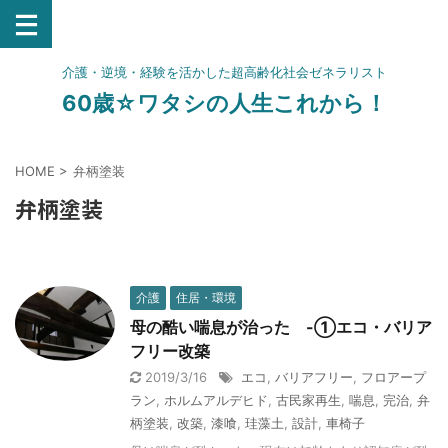
介護・逆境・経験を活かした超高齢化社会ゼネラリスト
60歳☆ワタシの人生これから！
HOME
>
弁柄塗装
弁柄塗装
介護
住居・環境
母の酷い喘息が治った -①エコ・バリア
フリー改築
2019/3/16
エコ
,
バリアフリー
,
フロアープ
ラン
,
ホルムアルデヒド
,
古民家再生
,
喘息
,
完治
,
弁
柄塗装
,
改築
,
漆喰
,
珪藻土
,
設計
,
車椅子