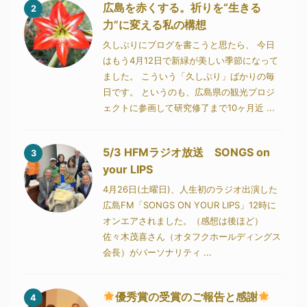
広島を赤くする。祈りを“生きる
2
力”に変える私の構想
久しぶりにブログを書こうと思たら、 今日
はもう4月12日で新緑が美しい季節になって
ました。 こういう「久しぶり」ばかりの毎
日です。 というのも、広島県の観光プロジ
ェクトに参画して研究修了まで10ヶ月近 ...
5/3 HFMラジオ放送 SONGS on
3
your LIPS
4月26日(土曜日)、人生初のラジオ出演した
広島FM「SONGS ON YOUR LIPS」12時に
オンエアされました。（感想は後ほど）
佐々木茂喜さん（オタフクホールディングス
会長）がパーソナリティ ...
優秀賞の受賞のご報告と感謝
4