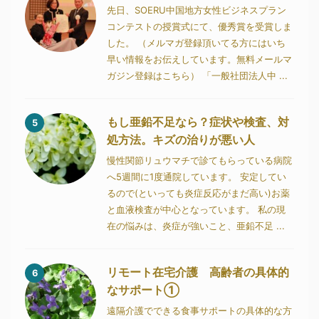
先日、SOERU中国地方女性ビジネスプラン
コンテストの授賞式にて、優秀賞を受賞しま
した。 （メルマガ登録頂いてる方にはいち
早い情報をお伝えしています。無料メールマ
ガジン登録はこちら） 「一般社団法人中 ...
もし亜鉛不足なら？症状や検査、対
5
処方法。キズの治りが悪い人
慢性関節リュウマチで診てもらっている病院
へ5週間に1度通院しています。 安定してい
るので(といっても炎症反応がまだ高い)お薬
と血液検査が中心となっています。 私の現
在の悩みは、炎症が強いこと、亜鉛不足 ...
リモート在宅介護 高齢者の具体的
6
なサポート①
遠隔介護でできる食事サポートの具体的な方