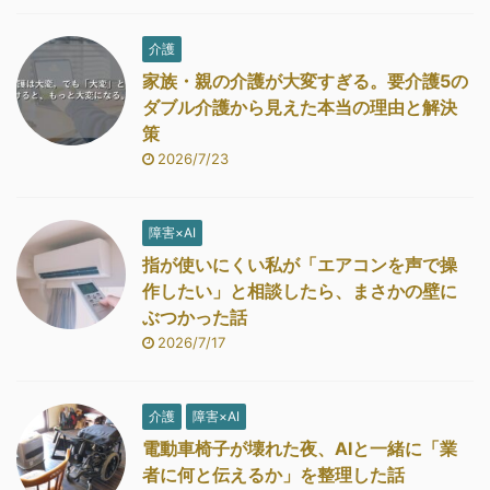
介護
家族・親の介護が大変すぎる。要介護5の
ダブル介護から見えた本当の理由と解決
策
2026/7/23
障害×AI
指が使いにくい私が「エアコンを声で操
作したい」と相談したら、まさかの壁に
ぶつかった話
2026/7/17
介護
障害×AI
電動車椅子が壊れた夜、AIと一緒に「業
者に何と伝えるか」を整理した話