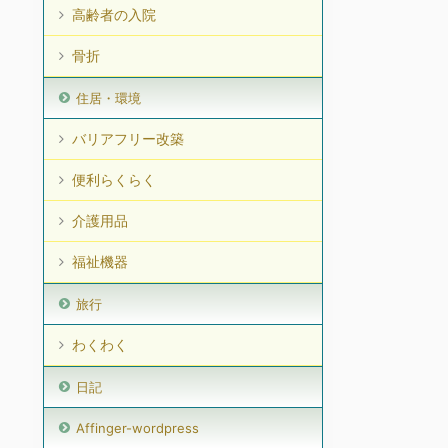
高齢者の入院
骨折
住居・環境
バリアフリー改築
便利らくらく
介護用品
福祉機器
旅行
わくわく
日記
Affinger-wordpress