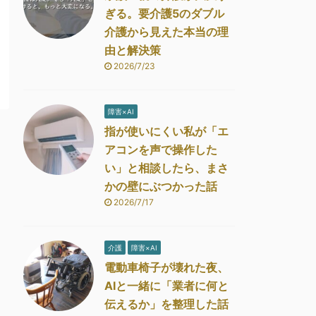
ぎる。要介護5のダブル
介護から見えた本当の理
由と解決策
2026/7/23
障害×AI
指が使いにくい私が「エ
アコンを声で操作した
い」と相談したら、まさ
かの壁にぶつかった話
2026/7/17
介護
障害×AI
電動車椅子が壊れた夜、
AIと一緒に「業者に何と
伝えるか」を整理した話