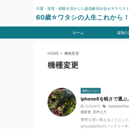
介護・逆境・経験を活かした超高齢化社会ゼネラリス
60歳☆ワタシの人生これから
ホーム
遠隔介
HOME
>
機種変更
機種変更
便利らくらく
iphone8を軽さで
2020/4/5
AssistiveTou
種変更
,
音声入力
携帯を買い換えることにした
iphone6/AUのバッテ