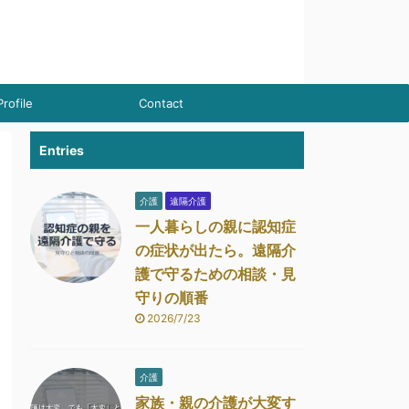
Profile
Contact
Entries
介護
遠隔介護
一人暮らしの親に認知症
の症状が出たら。遠隔介
護で守るための相談・見
守りの順番
2026/7/23
介護
家族・親の介護が大変す