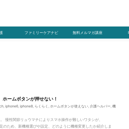
ト
！
護
ファミリーケアナビ
無料メルマガ講座
選ぶ。ホームボタンが押せない！
ch
,
iphone6
,
iphone8
,
らくらく
,
ホームボタンが使えない
,
介護ヘルパー
,
機
。 慢性関節リュウマチによりスマホ操作が難しいワタシが、
リー不足のため、新機種選びや設定、どのように機種変更したか紹介しま