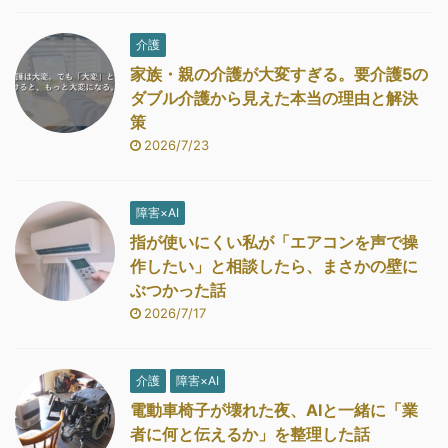
介護
家族・親の介護が大変すぎる。要介護5の
ダブル介護から見えた本当の理由と解決
策
2026/7/23
障害×AI
指が使いにくい私が「エアコンを声で操
作したい」と相談したら、まさかの壁に
ぶつかった話
2026/7/17
介護
障害×AI
電動車椅子が壊れた夜、AIと一緒に「業
者に何と伝えるか」を整理した話