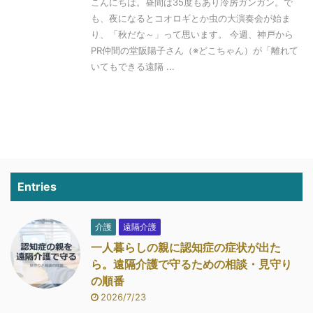
こんにちは。昼間は35度もあり冷房ガンガン。で
も、夜になるとコオロギとか虫の大演奏会が始ま
り、「秋だな～」って思います。 今週、神戸から
PR仲間の堂阪陽子さん（※どこちゃん）が「離れて
いてもできる遠隔 ...
Entries
介護
遠隔介護
一人暮らしの親に認知症の症状が出た
ら。遠隔介護で守るための相談・見守り
の順番
2026/7/23