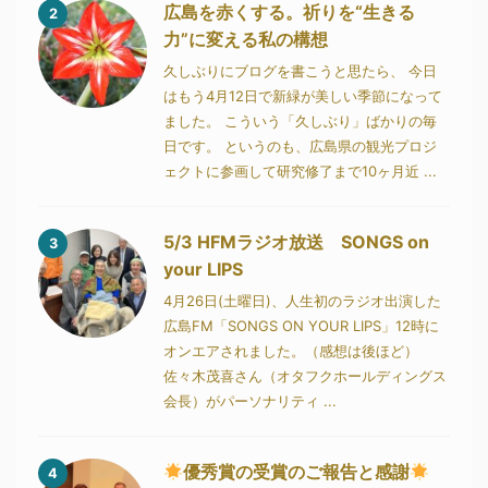
広島を赤くする。祈りを“生きる
2
力”に変える私の構想
久しぶりにブログを書こうと思たら、 今日
はもう4月12日で新緑が美しい季節になって
ました。 こういう「久しぶり」ばかりの毎
日です。 というのも、広島県の観光プロジ
ェクトに参画して研究修了まで10ヶ月近 ...
5/3 HFMラジオ放送 SONGS on
3
your LIPS
4月26日(土曜日)、人生初のラジオ出演した
広島FM「SONGS ON YOUR LIPS」12時に
オンエアされました。（感想は後ほど）
佐々木茂喜さん（オタフクホールディングス
会長）がパーソナリティ ...
優秀賞の受賞のご報告と感謝
4