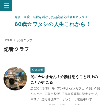
介護・逆境・経験を活かした超高齢化社会ゼネラリスト
60歳☆ワタシの人生これから！
HOME
>
記者クラブ
記者クラブ
介護準備
間に合いません！介護は想うこと以上の
ことが起こる
2024/9/15
アンデルセンカフェ
,
介護
,
介護
ヘルパー
,
広島市役所
,
広島道路事情
,
記者クラブ
,
車椅子
,
遠隔介護マネージメント
,
電動車いす