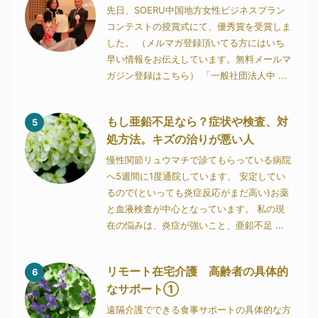
先日、SOERU中国地方女性ビジネスプラン
コンテストの授賞式にて、優秀賞を受賞しま
した。 （メルマガ登録頂いてる方にはいち
早い情報をお伝えしています。無料メールマ
ガジン登録はこちら） 「一般社団法人中 ...
もし亜鉛不足なら？症状や検査、対
5
処方法。キズの治りが悪い人
慢性関節リュウマチで診てもらっている病院
へ5週間に1度通院しています。 安定してい
るので(といっても炎症反応がまだ高い)お薬
と血液検査が中心となっています。 私の現
在の悩みは、炎症が強いこと、亜鉛不足 ...
リモート在宅介護 高齢者の具体的
6
なサポート①
遠隔介護でできる食事サポートの具体的な方