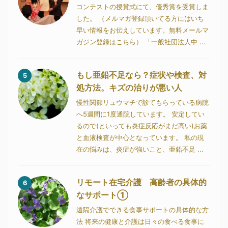
コンテストの授賞式にて、優秀賞を受賞しま
した。 （メルマガ登録頂いてる方にはいち
早い情報をお伝えしています。無料メールマ
ガジン登録はこちら） 「一般社団法人中 ...
もし亜鉛不足なら？症状や検査、対
5
処方法。キズの治りが悪い人
慢性関節リュウマチで診てもらっている病院
へ5週間に1度通院しています。 安定してい
るので(といっても炎症反応がまだ高い)お薬
と血液検査が中心となっています。 私の現
在の悩みは、炎症が強いこと、亜鉛不足 ...
リモート在宅介護 高齢者の具体的
6
なサポート①
遠隔介護でできる食事サポートの具体的な方
法 将来の健康と介護は日々の食べる食事に