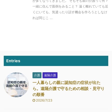
が多くなってきました。 そもそも親の介護って何？
一緒に住んで面倒をみること？ 遠く離れていても近
くにいても、気遣ったり話す機会を作ろうとしなけ
れば同じこ ...
Entries
介護
遠隔介護
一人暮らしの親に認知症の症状が出た
ら。遠隔介護で守るための相談・見守り
の順番
2026/7/23