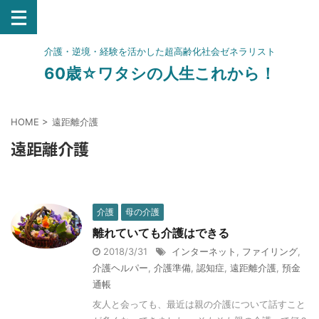
介護・逆境・経験を活かした超高齢化社会ゼネラリスト
60歳☆ワタシの人生これから！
HOME
>
遠距離介護
遠距離介護
介護
母の介護
離れていても介護はできる
2018/3/31
インターネット
,
ファイリング
,
介護ヘルパー
,
介護準備
,
認知症
,
遠距離介護
,
預金
通帳
友人と会っても、最近は親の介護について話すこと