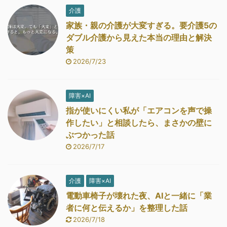
介護
家族・親の介護が大変すぎる。要介護5の
ダブル介護から見えた本当の理由と解決
策
2026/7/23
障害×AI
指が使いにくい私が「エアコンを声で操
作したい」と相談したら、まさかの壁に
ぶつかった話
2026/7/17
介護
障害×AI
電動車椅子が壊れた夜、AIと一緒に「業
者に何と伝えるか」を整理した話
2026/7/18