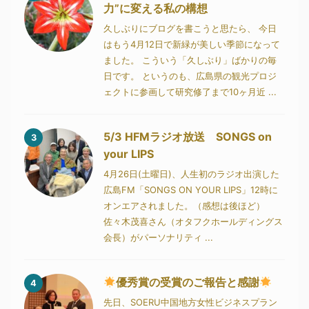
力”に変える私の構想
久しぶりにブログを書こうと思たら、 今日
はもう4月12日で新緑が美しい季節になって
ました。 こういう「久しぶり」ばかりの毎
日です。 というのも、広島県の観光プロジ
ェクトに参画して研究修了まで10ヶ月近 ...
5/3 HFMラジオ放送 SONGS on
3
your LIPS
4月26日(土曜日)、人生初のラジオ出演した
広島FM「SONGS ON YOUR LIPS」12時に
オンエアされました。（感想は後ほど）
佐々木茂喜さん（オタフクホールディングス
会長）がパーソナリティ ...
優秀賞の受賞のご報告と感謝
4
先日、SOERU中国地方女性ビジネスプラン