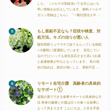
した。 （メルマガ登録頂いてる方にはいち
早い情報をお伝えしています。無料メールマ
ガジン登録はこちら） 「一般社団法人中 ...
もし亜鉛不足なら？症状や検査、対
5
処方法。キズの治りが悪い人
慢性関節リュウマチで診てもらっている病院
へ5週間に1度通院しています。 安定してい
るので(といっても炎症反応がまだ高い)お薬
と血液検査が中心となっています。 私の現
在の悩みは、炎症が強いこと、亜鉛不足 ...
リモート在宅介護 高齢者の具体的
6
なサポート①
遠隔介護でできる食事サポートの具体的な方
法 将来の健康と介護は日々の食べる食事に
よって決まります こんにちは。人生を手放