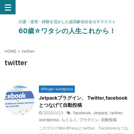
介護・逆境・経験を活かした超高齢化社会ゼネラリスト
60歳☆ワタシの人生これから！
HOME
>
twitter
twitter
Affinger-wordpress
Jetpackプラグイン、 Twitter,facebook
とつなげて自動投稿
2020/3/23
facebook
,
Jetpack
,
twitter
,
wordpress
,
らくらく
,
プラグイン
,
自動投稿
このブログWordPressとtwitter、Facebookをつな