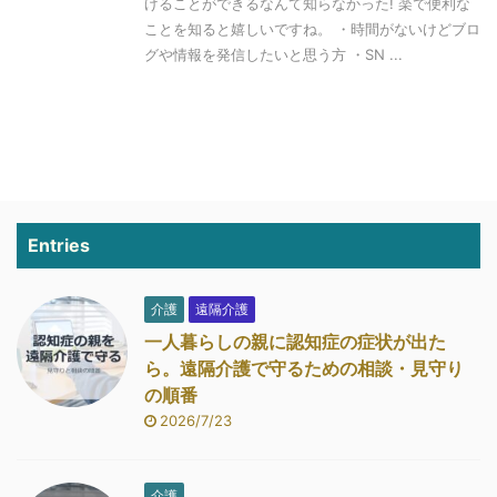
げることができるなんて知らなかった! 楽で便利な
ことを知ると嬉しいですね。 ・時間がないけどブロ
グや情報を発信したいと思う方 ・SN ...
Entries
介護
遠隔介護
一人暮らしの親に認知症の症状が出た
ら。遠隔介護で守るための相談・見守り
の順番
2026/7/23
介護