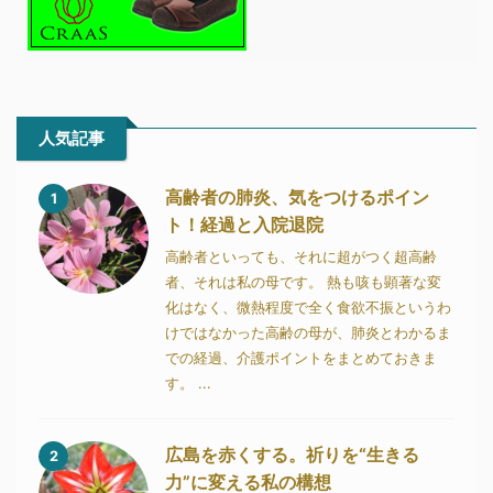
人気記事
高齢者の肺炎、気をつけるポイン
1
ト！経過と入院退院
高齢者といっても、それに超がつく超高齢
者、それは私の母です。 熱も咳も顕著な変
化はなく、微熱程度で全く食欲不振というわ
けではなかった高齢の母が、肺炎とわかるま
での経過、介護ポイントをまとめておきま
す。 ...
広島を赤くする。祈りを“生きる
2
力”に変える私の構想