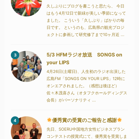
久しぶりにブログを書こうと思たら、 今日
はもう4月12日で新緑が美しい季節になって
ました。 こういう「久しぶり」ばかりの毎
日です。 というのも、広島県の観光プロジ
ェクトに参画して研究修了まで10ヶ月近 ...
5/3 HFMラジオ放送 SONGS on
3
your LIPS
4月26日(土曜日)、人生初のラジオ出演した
広島FM「SONGS ON YOUR LIPS」12時に
オンエアされました。（感想は後ほど）
佐々木茂喜さん（オタフクホールディングス
会長）がパーソナリティ ...
優秀賞の受賞のご報告と感謝
4
先日、SOERU中国地方女性ビジネスプラン
コンテストの授賞式にて、優秀賞を受賞しま