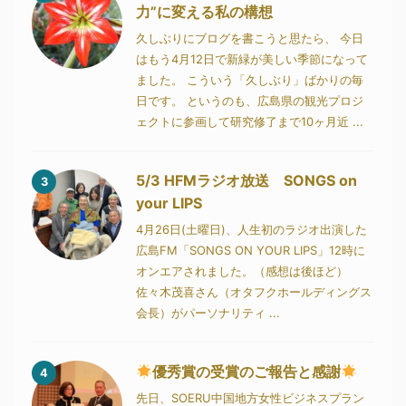
力”に変える私の構想
久しぶりにブログを書こうと思たら、 今日
はもう4月12日で新緑が美しい季節になって
ました。 こういう「久しぶり」ばかりの毎
日です。 というのも、広島県の観光プロジ
ェクトに参画して研究修了まで10ヶ月近 ...
5/3 HFMラジオ放送 SONGS on
3
your LIPS
4月26日(土曜日)、人生初のラジオ出演した
広島FM「SONGS ON YOUR LIPS」12時に
オンエアされました。（感想は後ほど）
佐々木茂喜さん（オタフクホールディングス
会長）がパーソナリティ ...
優秀賞の受賞のご報告と感謝
4
先日、SOERU中国地方女性ビジネスプラン