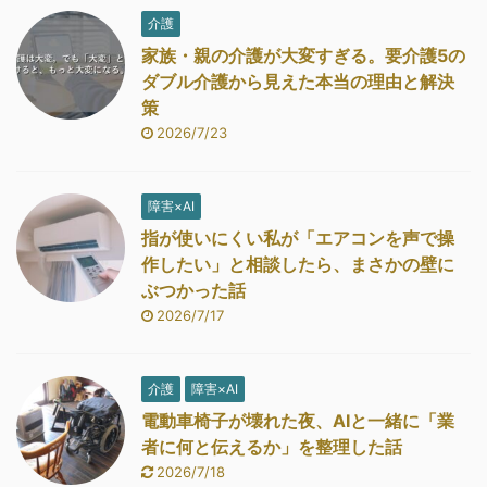
介護
家族・親の介護が大変すぎる。要介護5の
ダブル介護から見えた本当の理由と解決
策
2026/7/23
障害×AI
指が使いにくい私が「エアコンを声で操
作したい」と相談したら、まさかの壁に
ぶつかった話
2026/7/17
介護
障害×AI
電動車椅子が壊れた夜、AIと一緒に「業
者に何と伝えるか」を整理した話
2026/7/18