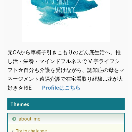
元CAから車椅子引きこもりのどん底生活へ。推
し活・栄養・マインドフルネスで V 字ライフシ
フト☆自分も介護を受けながら、認知症の母をマ
ネージメント遠隔介護で在宅看取り経験…花が大
好き☆RIE
Profileはこちら
Themes
about-me
Try to challenge