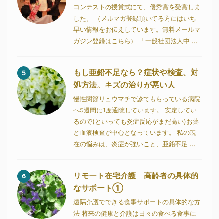
コンテストの授賞式にて、優秀賞を受賞しま
した。 （メルマガ登録頂いてる方にはいち
早い情報をお伝えしています。無料メールマ
ガジン登録はこちら） 「一般社団法人中 ...
もし亜鉛不足なら？症状や検査、対
5
処方法。キズの治りが悪い人
慢性関節リュウマチで診てもらっている病院
へ5週間に1度通院しています。 安定してい
るので(といっても炎症反応がまだ高い)お薬
と血液検査が中心となっています。 私の現
在の悩みは、炎症が強いこと、亜鉛不足 ...
リモート在宅介護 高齢者の具体的
6
なサポート①
遠隔介護でできる食事サポートの具体的な方
法 将来の健康と介護は日々の食べる食事に